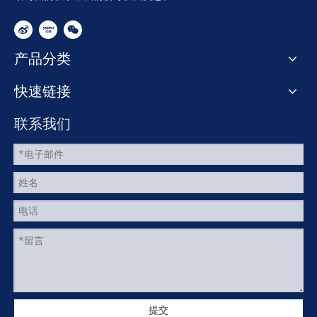
产品分类
快速链接
联系我们
提交