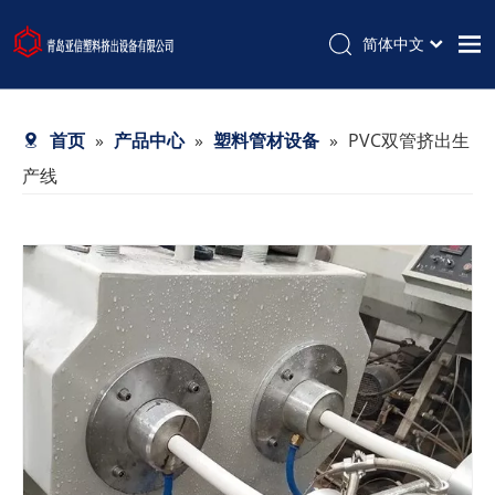
简体中文
首页
首页
»
产品中心
»
塑料管材设备
»
PVC双管挤出生
产品中心
产线
关于我们
新闻中心
联系我们