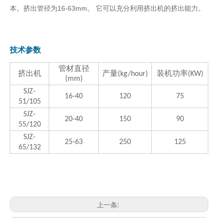
本。挤出管径为16-63mm。 它可以充分利用挤出机的挤出能力。
技术参数
管材直径
挤出机
产量
装机功率
(kg/hour)
(KW)
(mm)
SJZ-
16-40
120
75
51/105
SJZ-
20
-40
150
90
55/120
SJZ-
25
-
63
250
125
65/132
上一条: